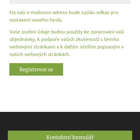
Na vaši e-mailovou adresu bude zaslán odkaz pro
nastavení nového hesla.
Vaše osobní údaje budou použity ke zpracování vaší
objednávky, k podpoře vašich zkušeností s těmito
webovými stránkami a k dalším účelům popsaným v
našich webových stránkách.
Registrovat se
Kontaktní formulář